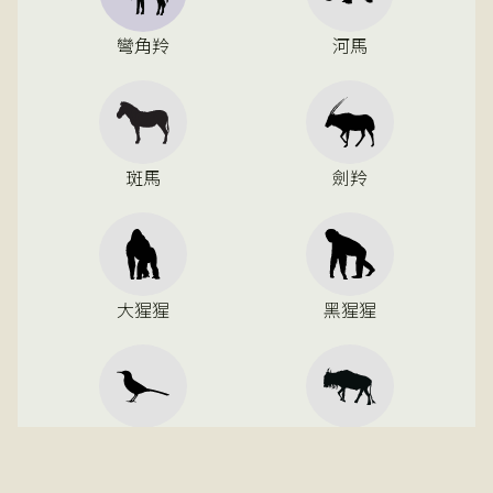
彎角羚
河馬
斑馬
劍羚
大猩猩
黑猩猩
候鳥
牛羚