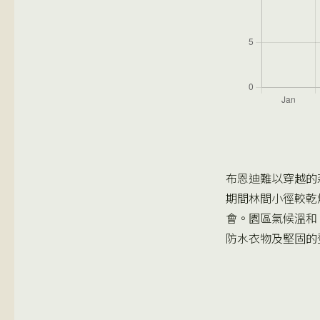
布恩迪難以穿越的
期間林間小徑較乾
會。園區氣候溫和
防水衣物及堅固的