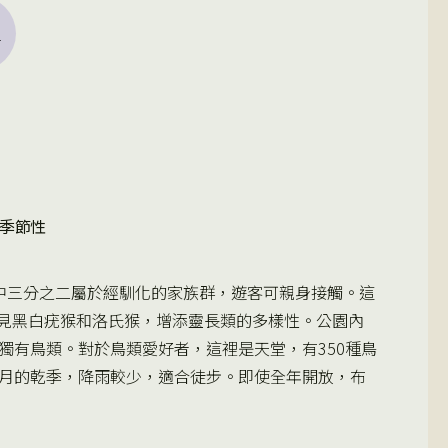
季節性
中三分之二屬於經馴化的家族群，遊客可親身接觸。這
見黑白疣猴和洛氏猴，增添靈長類的多樣性。公園內
獨有鳥類。對於鳥類愛好者，這裡是天堂，有350種鳥
二月的乾季，降雨較少，適合徒步。即使全年開放，布