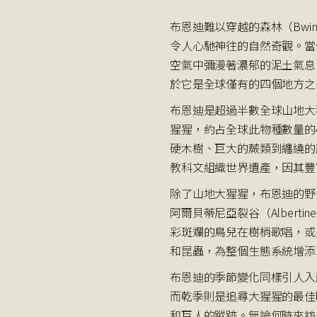
布恩迪難以穿越的森林（Bwindi 
令人心馳神往的自然奇觀。當
空氣中彌漫著濃郁的泥土氣息
於它是全球僅有的四個地方之
布恩迪是超過半數全球山地大猩
猩猩，約占全球此物種數量的
硬木樹、巨大的蕨類到纏繞的
教科文組織世界遺產，因其豐
除了山地大猩猩，布恩迪的野
阿爾貝蒂尼亞裂谷（Albert
彩斑斕的鳥兒在樹梢歌唱，或
和昆蟲，為整個生態系統增添
布恩迪的季節變化同樣引人入
而乾季則是追尋大猩猩的最佳
和巨人的蹤跡。無論何時來訪