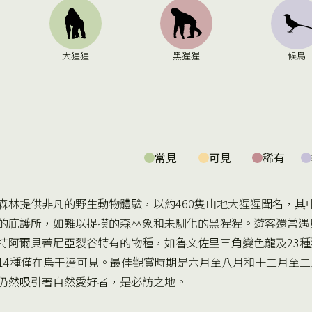
大猩猩
黑猩猩
候鳥
常見
可見
稀有
森林提供非凡的野生動物體驗，以約460隻山地大猩猩聞名，其
的庇護所，如難以捉摸的森林象和未馴化的黑猩猩。遊客還常遇
持阿爾貝蒂尼亞裂谷特有的物種，如魯文佐里三角變色龍及23種
14種僅在烏干達可見。最佳觀賞時期是六月至八月和十二月至
仍然吸引著自然愛好者，是必訪之地。