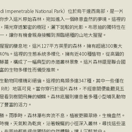
Impenetrable National Park）位於烏干達西南部，是一片
你步入這片原始森林，宛如進入一個綠意盎然的夢境。這裡的
，陽光穿透繁密的樹冠，灑下斑駁的光影。布恩迪的獨特性在
一，讓你有機會親身接觸到瀕臨絕種的山地大猩猩。
猩的棲息地，這片127平方英里的森林，擁有超過300隻大
40%。這裡的生態系統多樣化，擁有近400種植物，從高聳的
藤蔓，構成了一幅典型的赤道叢林景象。這片森林還是聯合國
富的生物多樣性而備受推崇。
生動物同樣精彩絕倫。這裡的鳥類多達347種，其中一些僅在
ine Rift）地區可見。當你穿行於這片森林，不經意間便能聽見五
是看到樹間飛舞的蝴蝶。森林底層則棲息著多種小型哺乳動物
了豐富的活力。
勝。雨季時，森林瀑布奔流不息，植被更顯翠綠，生機盎然。
時機，天氣較為乾爽，沿著蜿蜒的小徑深入叢林，尋找這些溫
，布恩迪都能提供獨特的自然體驗，讓人沉醉其中。