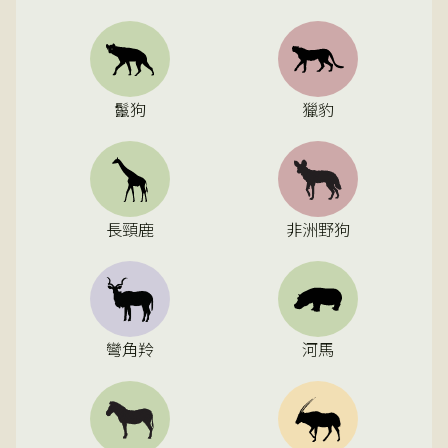
鬣狗
獵豹
長頸鹿
非洲野狗
彎角羚
河馬