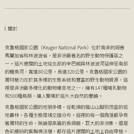
關於
克魯格國家公園（Kruger National Park）位於南非的姆普
馬蘭加省和林波波省，是非洲最著名的野生動物保護區之
一。這片遼闊的土地從北部的辛巴威與林波波河延伸至南部
的鱷魚河，寬達80公里，長達320公里。克魯格國家公園的
獨特魅力在於其多樣的生態系統和豐富的野生動物資源，這
裡是非洲最多樣化的動物棲息地之一，擁有147種哺乳動物
和500種鳥類，讓人驚嘆於這片大自然的豐饒。
克魯格國家公園的地貌多樣，從乾燥的龍山山腳到茂密的低
地叢林，各種生態環境交錯分布。這裡的每一個角落都孕育
著獨特的生命，無論是高聳的長頸鹿，巨大的非洲象，還是
色彩繽紛的紫胸佛法僧，都在這片遼闊的土地上自由穿梭。