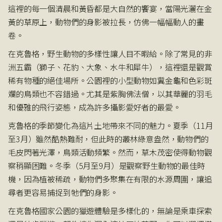
這裡的每一個清晨和黃昏都是大自然的饗宴，當陽光灑在金
黃的草原上，動物們的身影被拉長，仿佛一幅幅動人的畫
卷。
在克魯格，野生動物的多樣性讓人目不暇給。除了常見的非
洲五霸（獅子、花豹、大象、水牛和犀牛），這裡還是觀賞
稀有物種的絕佳場所。公園裡的小型動物如糞金龜和色彩斑
斕的鳥類也不容錯過。尤其是紫胸佛法僧，以其華麗的羽毛
和優雅的飛行姿態，成為許多攝影愛好者的最愛。
克魯格的季節變化為這片土地帶來不同的魅力。夏季（11月
至3月）雖然酷熱難耐，但此時的叢林綠意盎然，動物們的
毛皮閃著光澤，鳥類活動頻繁。然而，草木茂密使得動物觀
察稍顯困難。冬季（5月至9月）是觀察野生動物的最佳時
機，因為植被稀疏，動物們多聚集在有限的水源周圍，讓追
尋者更容易捕捉到牠們的身影。
在克魯格國家公園的獵遊體驗是多樣化的，無論是乘車探索