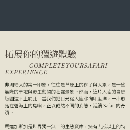
拓展你的獵遊體驗
COMPLETE
YOUR
SAFARI
EXPERIENCE
非洲給人的第一印象，往往是草原上的獅子與大象，是一望
無際的草地與野生動物的壯麗景象。然而，這片大陸的自然
版圖遠不止於此。當我們把目光從大陸移向印度洋，一串散
落在碧海上的島嶼，正以截然不同的姿態，延續 Safari 的奇
蹟。
馬達加斯加是世界獨一無二的生態寶庫，擁有九成以上的特