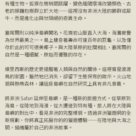
有種生物。狐猴在樹梢間跳躍、變色龍隨環境改變顏色、古
老的猴麵包樹群立於大地——這裡沒有非洲大陸的獅群或犀
牛，而是進化出與世隔絕的奇異生命。
塞席爾則以純淨島嶼聞名。花崗岩山脈直入大海，海灘被譽
為世界最美之一。島上棲息著壽命可達百年的巨龜，以及僅
存於此的可可德美椰子。與大陸草原的壯闊相比，塞席爾的
自然是一種細膩、原始而優雅的存在。
模里西斯的歷史更提醒著人類與自然的關係。這裡曾是渡渡
鳥的家園，雖然牠已消失，卻留下生態保育的啟示。火山地
貌與熱帶森林，讓這座島嶼在自然研究上具有非凡意義。
將非洲 Safari 延伸至島嶼，是一種新的旅遊方式。從草原到
海島，從陸地到海濱，從大遷徙到特有種，旅人將在大陸與
島嶼的對比中，看見非洲的完整樣貌。透過非洲獵遊網的全
新規劃，你將真正拓展你的的獵遊體驗——在陸地與大海之
間，描繪屬於自己的非洲故事。