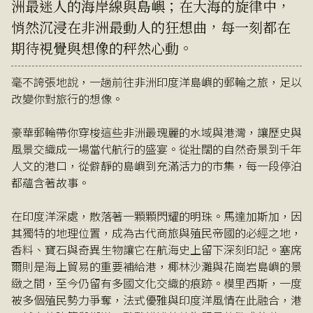
洲最迷人的海岸線與島嶼；在大海的旋律中，
悄然沉浸在非洲最動人的狂想曲，每一刻都在
期待視覺與想像的秤然心動。
毫不誇張地說，一趟前往非洲印度洋島嶼的郵輪之旅，足以
改變你對旅行的想像。
豪華郵輪帶你穿梭這些非洲最瑰麗的水域與港灣，讓歷史與
風景交織成一場當代航行的盛宴。從壯闊的自然奇景到千年
人文的港口，從僻靜的島嶼到充滿活力的市集，每一段停泊
都蘊含著故事。
在印度洋深處，散落著一顆顆閃耀的明珠。馬達加斯加，因
其獨特的地理位置，成為古代商旅與殖民帝國的必經之地，
香料、寶石與奇異生物讓它在航海史上留下深刻印記。塞席
爾則是海上貿易的重要補給港，椰林沙灘與花崗岩島嶼的景
緻之間，至今仍留有多國文化交織的痕跡。模里西斯，一度
被多個殖民勢力爭奪，法式優雅與印度洋風情在此融合，港