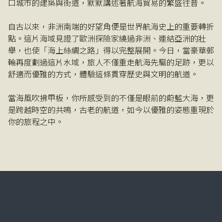
口城市的建築與街道，默默講述著航海貿易的繁盛往昔。
自古以來，非洲南端的好望角便是世界航海史上的重要轉折
點。這片海域見證了歐洲探險家繞過非洲、連結亞洲的壯
舉，也使「海上絲綢之路」得以完整展開。今日，當豪華郵
輪再度劃過這片水域，旅人不僅重走航海先驅的足跡，更以
舒適而優雅的方式，體驗這條貫穿歷史與文明的航道。
當海風吹拂甲板，你所感受到的不僅是眼前的蔚藍大海，更
是跨越時空的共鳴，古老的航道，如今以優雅的姿態重現於
你的旅程之中。