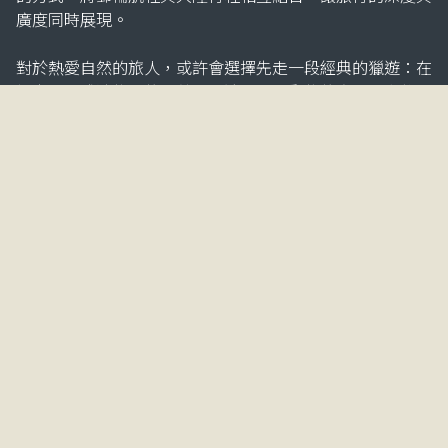
廣度同時展現。
對於熱愛自然的旅人，或許會選擇先走一段經典的獵遊：在
坦尚尼亞或波札那的大草原上追尋野生動物的身影，之後再
登上豪華郵輪，前往印度洋的島嶼，感受完全不同的生態與
文化。這樣的組合，讓旅程既有野性的壯闊，也有島嶼的靜
謐。
另一種選擇，則是以郵輪為開端，沿著「海上絲綢之路」航
行至非洲南端，最後在開普敦下船。此時，旅程並不結束，
而是延伸出新的篇章：造訪桌山與好望角，品嚐葡萄酒莊的
佳釀，或展開花園大道自駕之旅。這樣的安排，讓郵輪與陸
地緊密銜接，形成一段完整而豐富的非洲體驗。
不論你希望將行程偏向自然探索、文化體驗，還是純粹的休
閒度假，非洲獵遊網都能協助你設計專屬的旅遊藍圖。從海
到陸，從港口到草原，每一次選擇都是一次新的發現，也讓
你的非洲地圖更加完整。