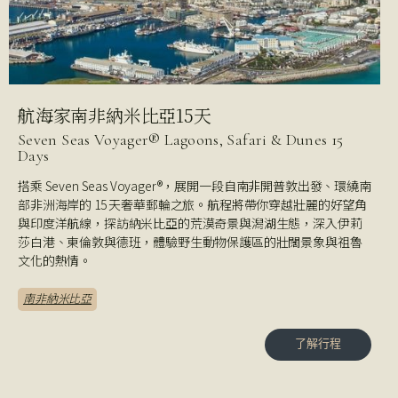
航海家南非納米比亞15天
Seven Seas Voyager® Lagoons, Safari & Dunes 15
Days
搭乘 Seven Seas Voyager®，展開一段自南非開普敦出發、環繞南
部非洲海岸的 15 天奢華郵輪之旅。航程將帶你穿越壯麗的好望角
與印度洋航線，探訪納米比亞的荒漠奇景與潟湖生態，深入伊莉
莎白港、東倫敦與德班，體驗野生動物保護區的壯闊景象與祖魯
文化的熱情。
南非
納米比亞
了解行程
了解行程