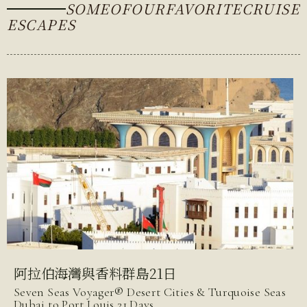
SOME
OF
OUR
FAVORITE
CRUISE
ESCAPES
阿拉伯海灣與香料群島21日
Seven Seas Voyager® Desert Cities & Turquoise Seas
Dubai to Port Louis 21 Days