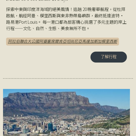
探索中東與印度洋海域的絕美風情！這趟 20 晚奢華航程，從杜拜
啟航，航經阿曼、模里西斯與東非熱帶島嶼群，最終抵達波特·
路易港Port Louis。 每一港口都為旅客精心挑選了多元主題的岸上
行程——文化、自然、生態、美食無所不包。
阿拉伯聯合大公國
阿曼
塞席爾
肯亞
坦尚尼亞
馬達加斯加
模里西斯
了解行程
了解行程