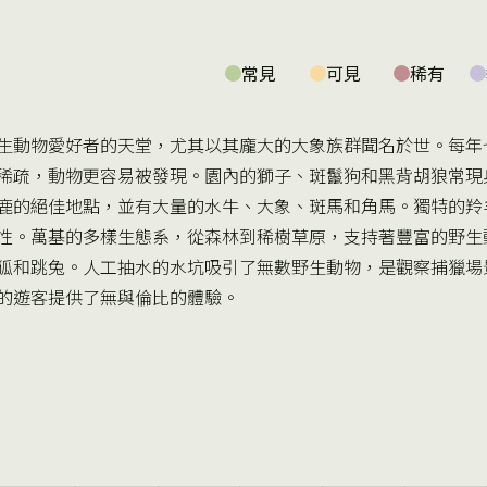
常見
可見
稀有
生動物愛好者的天堂，尤其以其龐大的大象族群聞名於世。每年
稀疏，動物更容易被發現。園內的獅子、斑鬣狗和黑背胡狼常現
鹿的絕佳地點，並有大量的水牛、大象、斑馬和角馬。獨特的羚
性。萬基的多樣生態系，從森林到稀樹草原，支持著豐富的野生
狐和跳兔。人工抽水的水坑吸引了無數野生動物，是觀察捕獵場
的遊客提供了無與倫比的體驗。