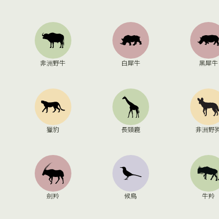
非洲野牛
白犀牛
黑犀牛
獵豹
長頸鹿
非洲野
劍羚
候鳥
牛羚