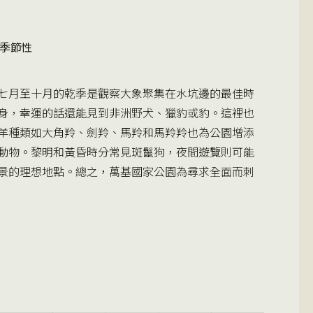
季節性
七月至十月的乾季是觀察大象聚集在水坑邊的最佳時
身，幸運的話還能見到非洲野犬、獵豹或豹。這裡也
羊種類如大角羚、劍羚、馬羚和馬羚羚也為公園增添
動物。黎明和黃昏時分常見斑鬣狗，夜間遊覽則可能
景的理想地點。總之，萬基國家公園為尋求全面而刺