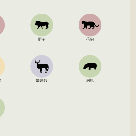
獅子
花豹
狗
彎角羚
河馬