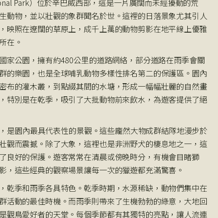
tional Park）位於辛巴威西部，這是一片廣闊而未經擾動的荒
生動物，並以壯觀的象群聞名於世。這裡的日落景象尤其引人
，映照在遼闊的草原上，成千上萬的動物剪影在地平線上優雅
所在。
國家公園，擁有約480公里的道路網絡，部分道路在雨季會關
群的樂園，也是全球哺乳動物多樣性排名第二的保護區。園內
密布的灌木叢，到點綴其間的水塘，形成一幅幅壯麗的自然畫
，特別是在乾季，吸引了大批動物前來飲水，為遊客提供了絕
0頭，是園內最具代表性的景觀。這些龐然大物成群結隊地漫步於
壯觀而震撼。除了大象，這裡也是非洲野犬的棲息地之一，這
了良好的保護。遊客常常在清晨或傍晚時分，有機會目睹獅
影，這些經典的觀察場景讓每一次的獵遊都充滿驚喜。
，乾季和雨季各具特色。乾季時期，水源稀缺，動物們集中在
群活動的最佳時機。而雨季則帶來了生機勃勃的綠意，大地回
是觀鳥愛好者的天堂。每個季節都有其獨特的亮點，讓人流連