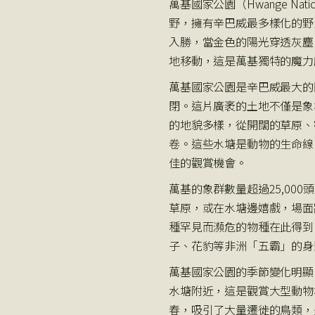
萬基國家公園（Hwange Na
野，擁有辛巴威最多樣化的野
入勝，當金色的陽光穿透灰塵
地移動，這是萬基獨特的魔力
萬基國家公園是辛巴威最大的
閉。這片廣袤的土地不僅是象
的地貌多樣，從開闊的草原、
卷。這些水塘是動物的生命線
佳的觀賞機會。
萬基的象群數量超過25,00
草原，或在水塘邊嬉戲，場面
種罕見而瀕危的物種在此得到
子、花豹等非洲「五霸」的身
萬基國家公園的季節變化明顯
水塘附近，這是觀賞大型動物
春，吸引了大量遷徙的鳥類，