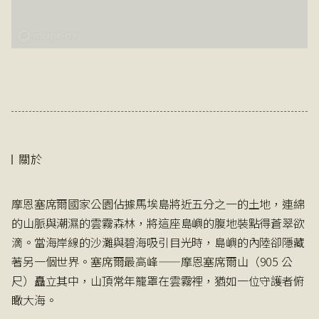
關於
摩恩塞席爾國家公園佔據馬埃島將近五分之一的土地，連綿
的山脈與潮濕的雲霧森林，將這座島嶼的腹地裝點得蒼翠欲
滴。當海岸線的沙灘與碧海吸引目光時，島嶼的內陸卻隱藏
著另一個世界。塞席爾最高峰——摩恩塞席爾山（905 公
尺）矗立其中，山頂常年籠罩在雲霧裡，猶如一位守護者俯
瞰大海。