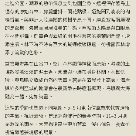
走進公園，潮濕的熱帶氣息立刻包圍全身。這裡保存著島上
僅存的原始森林，藤蔓垂掛、蘭花點綴，還能聞到淡淡的肉
桂香氣。與非洲大陸廣闊的稀樹草原不同，摩恩塞席爾展現
的是密集、濃鬱而層層堆疊的生態。塞席爾太陽鳥與白眼鳥
在林間飛舞，鮮黃色與翠綠的羽毛在濃密的樹葉間閃爍，增
添生氣。林下時不時有巨大的蝴蝶緩緩掠過，彷彿替森林增
添了流動的色彩。
當雲霧聚集在山谷中，整片森林顯得神祕而原始，濕潤的土
壤散發著淡淡的泥土香。溪流與小瀑布隱身林間，水聲低
吟，與鳥鳴交織成自然的樂章。若是在清晨登上高處，海岸
與維多利亞城的輪廓會在晨霧散去時逐漸顯現，島嶼與大海
融為一體，宛如詩畫。
這裡的季節也塑造不同氛圍。5–9 月東南信風帶來乾爽清新
的空氣，視野清晰，是遠眺與健行的黃金時期。11–3 月則
是濕潤的雨季，大雨過後森林更加蒼翠，瀑布湍急，雲霧彷
彿編織著夢境般的場景。