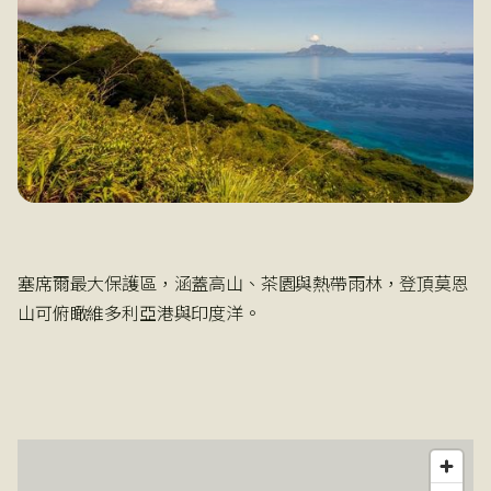
塞席爾最大保護區，涵蓋高山、茶園與熱帶雨林，登頂莫恩
山可俯瞰維多利亞港與印度洋。