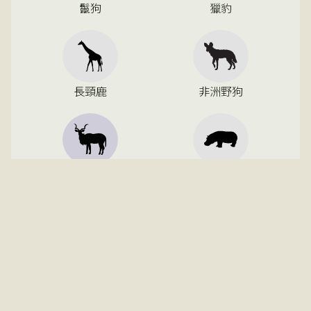
鬣狗
獵豹
長頸鹿
非洲野狗
彎角羚
河馬
斑馬
劍羚