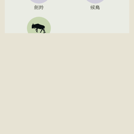
劍羚
候鳥
牛羚
常見
可見
稀有
季節性
馬卡迪卡迪國家公園提供非洲最壯觀的動物遷徙之
一。每年，成群的伯氏斑馬和角馬穿越公園，緊隨其
後的是劍羚、伊蘭羚羊和紅馬羚。園內生態多樣，從