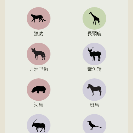
獵豹
長頸鹿
非洲野狗
彎角羚
河馬
斑馬