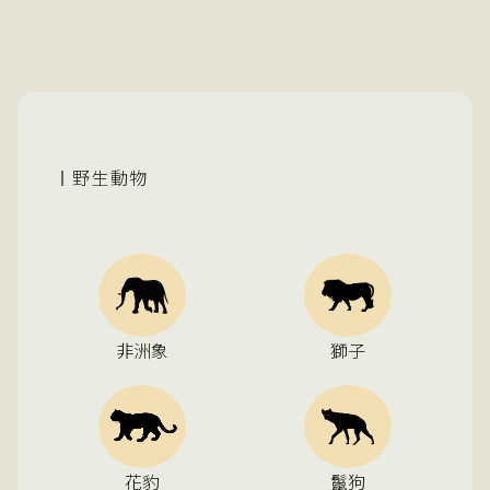
野生動物
非洲象
獅子
花豹
鬣狗