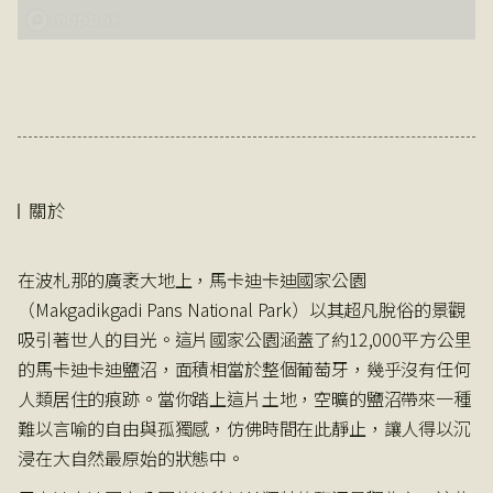
關於
在波札那的廣袤大地上，馬卡迪卡迪國家公園
（Makgadikgadi Pans National Park）以其超凡脫俗的景觀
吸引著世人的目光。這片國家公園涵蓋了約12,000平方公里
的馬卡迪卡迪鹽沼，面積相當於整個葡萄牙，幾乎沒有任何
人類居住的痕跡。當你踏上這片土地，空曠的鹽沼帶來一種
難以言喻的自由與孤獨感，仿佛時間在此靜止，讓人得以沉
浸在大自然最原始的狀態中。