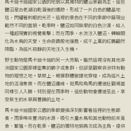
馬卡迪卡迪國家公園的地貌以其獨特的鹽沼景觀為主，這些
鹽沼是古老湖泊乾涸後的遺跡，形成了一片白色的鹽晶地
毯，閃耀著刺眼的光芒。這裡的景色在不同的季節中展現出
截然不同的面貌。乾季時，鹽沼如同無垠的白色沙漠，給人
一種超現實的視覺衝擊；而在雨季，水流注入鹽沼，轉瞬間
化為水鳥的天堂，生命奇蹟般地復甦，成千上萬的紅鶴翩然
降臨，為這片寂靜的天地注入生機。
野生動物是馬卡迪卡迪的另一大亮點。雖然這裡沒有其他非
洲國家公園那樣密集的獅子或象群，但卻是觀察非洲特有動
物的理想之地。草原上，褐獴群體敏捷地穿梭，成為這片土
地的活潑象徵。而在鹽沼邊緣，斑馬和角馬的遷徙壯觀場面
同樣引人入勝，特別是在雨季時，這些動物會遷徙至此，享
受新生的水草與豐饒的土地。
馬卡迪卡迪國家公園的季節變換深刻影響著這裡的生態節
奏。雨季帶來豐沛的水源，吸引大量水鳥和其他動物前來覓
食、繁殖。而在乾季，鹽沼的獨特地貌再次成為主角，提供