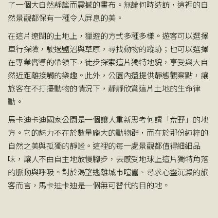
了一個大自然靜謐而震撼的畫布。無論何時造訪，這裡的自
然景觀都保有一種令人屏息的美。
在這片遼闊的土地上，獵遊的方式多種多樣。遊客可以選擇
車行探險，駛過鹽沼與草原，尋找動物的蹤跡；也可以選擇
在專業嚮導的帶領下，徒步探索這片獨特地貌，享受與大自
然近距離接觸的樂趣。此外，公園內還提供靜態觀察點，讓
旅客在不打擾動物的情況下，靜靜欣賞這片土地的生命律
動。
馬卡迪卡迪國家公園是一個讓人重新思考何謂「荒野」的地
方。它的魅力不在於數量龐大的動物群，而在於那份純粹的
自然之美與孤獨的靜謐。這裡的每一處景觀都值得細細品
味，讓人不由自主地放慢腳步，去感受地球上這片獨特角落
的脈動與呼吸。對於渴望逃離城市喧囂、尋求心靈沉澱的旅
客而言，馬卡迪卡迪是一個無可替代的目的地。