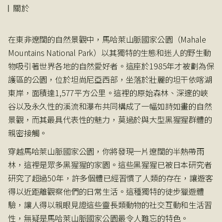
關於
在東非遼闊的自然景觀中，馬哈萊山脈國家公園（Mahale
Mountains National Park）以其獨特的生態和迷人的野生動
物吸引著世界各地的自然愛好者。這座於1985年才被劃為保
護區的公園，位於坦尚尼亞西部，坐落於壯麗的坦干依喀湖
東岸，面積達1,577平方公里。這裡的原始森林、深邃的峽
谷以及永久性的溪流和瀑布共同構成了一幅如詩如畫的自然
景觀，而其最具代表性的魅力，莫過於與大型黑猩猩群體的
親密接觸。
穿越馬哈萊山脈國家公園，你將發現一片遼闊的半熱帶雨
林，這裡是眾多黑猩猩的家園。這些黑猩猩已被日本研究者
研究了超過50年，許多個體已經習慣了人類的存在，讓遊客
得以近距離觀察他們的日常生活。這種獨特的徒步獵遊體
驗，讓人得以親眼見證這些靈長類動物的社交互動和生活習
性，無疑是馬哈萊山脈國家公園最令人難忘的特色。