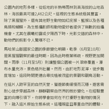
公園內的地形多樣，從低地的半熱帶雨林到高海拔的山地森
林，海拔最高可達2,462公尺。這裡的生態系統極其豐富，
除了黑猩猩外，還有其他野生動物如紅疣猴、藍猴以及各種
鳥類和蝴蝶，為生態攝影師和動物愛好者提供了無數的拍攝
機會。尤其在晨曦初露或夕陽西下時，光影交錯的森林中，
動物們的剪影令人驚嘆不已。
馬哈萊山脈國家公園的季節變化明顯，乾季（6月至10月）
是黑猩猩觀察的最佳時期，因為此時樹葉稀疏，視野更加開
闊。雨季（11月至5月）則讓整個公園被一片翠綠覆蓋，瀑
布水量充沛，景色格外壯麗。然而，由於地形泥濘，徒步難
度增加，這段時間更適合尋找植被茂密的景觀和觀鳥活動。
在這片人跡罕至的自然天堂，獵遊節奏緩慢而沉穩。遊客需
耐心徒步穿越森林，靜靜觀察自然界的微妙變化。在經驗豐
富的向導引領下，你將學會如何在不打擾野生動物的情況
下，融入這片原始生態系統。這種親密且尊重自然的體驗，