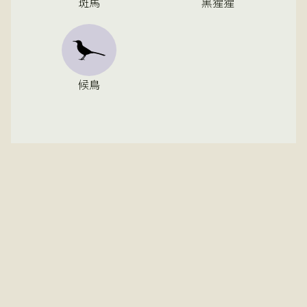
斑馬
黑猩猩
候鳥
常見
可見
稀有
季節性
馬哈萊山脈國家公園是追蹤黑猩猩的絕佳去處，擁有
約900隻黑猩猩，其中75隻已習慣人類觀察。除了黑
猩猩，這裡還有烏干達紅疣猴、黃狒狒、藍猴、紅尾
猴和綠猴等多樣靈長類動物。夜行性動物如小型和大