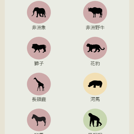
非洲象
非洲野牛
獅子
花豹
長頸鹿
河馬