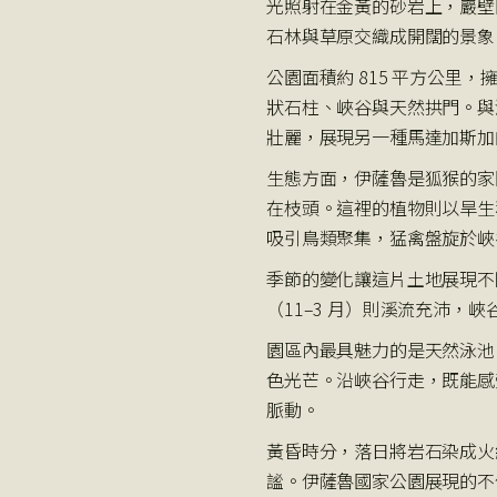
光照射在金黃的砂岩上，巖壁
石林與草原交織成開闊的景象
公園面積約 815 平方公里
狀石柱、峽谷與天然拱門。與
壯麗，展現另一種馬達加斯加
生態方面，伊薩魯是狐猴的家
在枝頭。這裡的植物則以旱生
吸引鳥類聚集，猛禽盤旋於峽
季節的變化讓這片土地展現不
（11–3 月）則溪流充沛
園區內最具魅力的是天然泳池
色光芒。沿峽谷行走，既能感
脈動。
黃昏時分，落日將岩石染成火
謐。伊薩魯國家公園展現的不