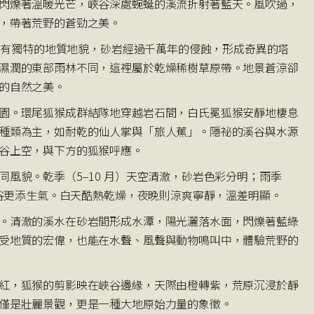
閃爍著溫暖光芒，峽谷深處蜿蜒的溪流折射著藍天。風吹過，
，帶著荒野的蒼勁之美。
，擁有獨特的地質地貌，砂岩經過千萬年的侵蝕，形成奇異的塔
濕潤的東部雨林不同，這裡屬於乾燥稀樹草原帶。地景蒼涼卻
的自然之美。
園。環尾狐猴成群結隊地穿越岩石間，白氏冕狐猴安靜地棲息
種類為主，如耐乾的仙人掌與「旅人蕉」。隱祕的溪谷與水源
谷上空，與下方的狐猴呼應。
同風貌。乾季（5–10 月）天空清澈，砂岩色彩分明；雨季
，峽谷更添生氣。白天酷熱乾燥，夜晚則涼爽寧靜，溫差明顯。
。清澈的溪水在砂岩間形成水潭，陽光灑落水面，閃爍著藍綠
受地質的宏偉，也能在水聲、風聲與動物鳴叫中，體驗荒野的
紅，狐猴的剪影映在峽谷邊緣，天際由橙轉紫，荒原沉浸於靜
僅是壯麗景觀，更是一種大地原始力量的象徵。