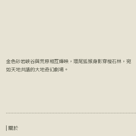
金色砂岩峽谷與荒原相互輝映，環尾狐猴身影穿梭石林，宛
如天地共譜的大地奇幻劇場。
關於