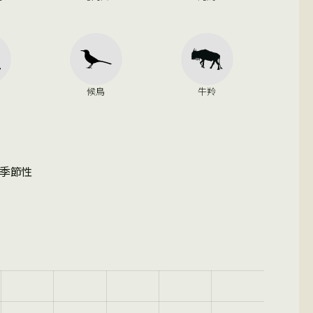
候鳥
牛羚
季節性