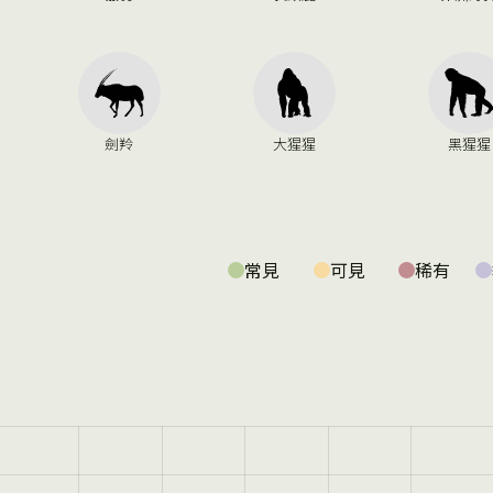
劍羚
大猩猩
黑猩猩
常見
可見
稀有