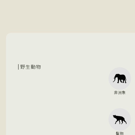
野生動物
非洲象
鬣狗