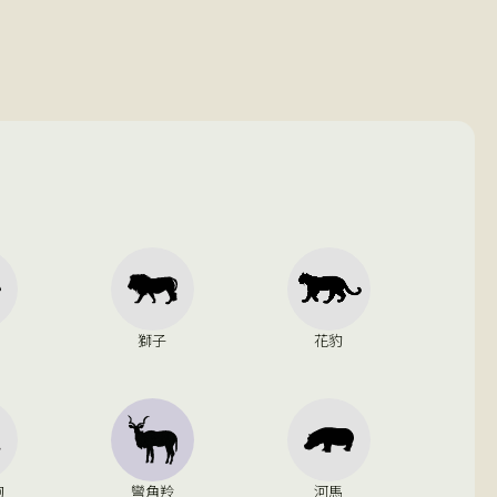
獅子
花豹
狗
彎角羚
河馬