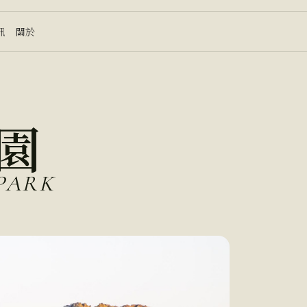
訊
關於
園
PARK