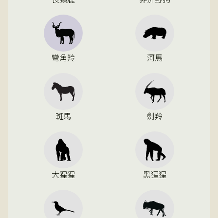
彎角羚
河馬
斑馬
劍羚
大猩猩
黑猩猩