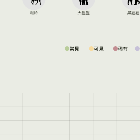
劍羚
大猩猩
黑猩猩
常見
可見
稀有