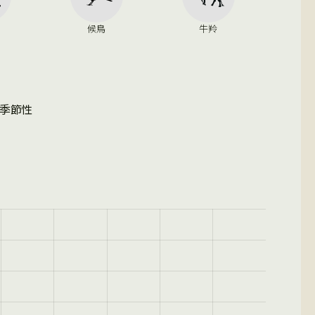
候鳥
牛羚
季節性