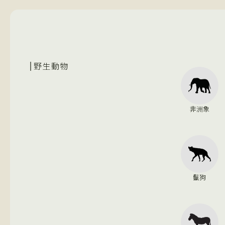
野生動物
非洲象
鬣狗