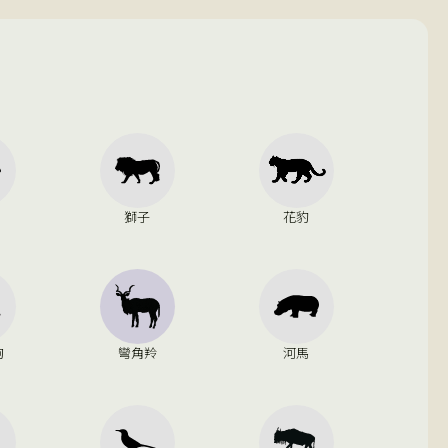
獅子
花豹
狗
彎角羚
河馬