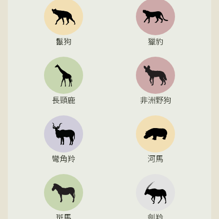
鬣狗
獵豹
長頸鹿
非洲野狗
彎角羚
河馬
斑馬
劍羚