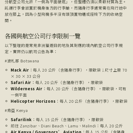
分航空公司允許「一側為平面硬底」，但整體仍須以柔軟材質為主。
託運行李會放置於機身後方的行李艙，而隨身行李通常需在飛行途中
放在膝上，因為小型飛機多半沒有頭頂置物櫃或座椅下方的收納空
間。
各國與航空公司行李限制一覽
以下整理的是常見非洲獵遊目的地及其對應的境內航空公司行李規
定，實際仍以航司公告為準：
#波札那 Botswana
Mack Air
：每人 20 公斤（含隨身行李），限軟袋；尺寸上限 70
× 30 × 33 公分
Safari Air
：每人 20 公斤（含隨身行李），限軟袋
Wilderness Air
：每人 20 公斤（含隨身行李），限軟袋，可有
一側平面
Helicopter Horizons
：每人 20 公斤（含隨身行李），限軟袋
#肯亞 Kenya
Safarilink
：每人 15 公斤（含隨身行李），限軟袋
前往 Zanzibar、Diani Beach、Lamu、Malindi：每人 20 公斤
Air Kenya / Governors’ Aviation
：每人 15 公斤（含隨身