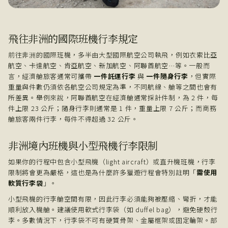
飛往非洲的國際班機行李規定
前往非洲的國際班機，多半由大型國際航空公司執飛，例如衣索比亞
航空、卡達航空、肯亞航空、新加航空、阿聯酋航空…等。一般而
言，經濟艙旅客通常可攜帶
一件託運行李
與
一件隨身行李
，但實際
重量與件數仍須依各航空公司規定為準，不同航線、艙等之間也會有
所差異。舉例來說，阿聯酋航空在經濟艙通常採計件制，為 2 件，每
件上限 23 公斤；隨身行李則通常是 1 件，重量上限 7 公斤；而商務
艙旅客兩件行李，每件不得超過 32 公斤。
非洲境內班機與小型飛機行李限制
如果你的行程中包含小型飛機（light aircraft）或直升機班機，行李
限制將會更為嚴格，這也是為什麼許多獵遊行程會特別註明「
需使用
軟質行李袋
」。
小型飛機的行李艙空間有限，因此行李必須能夠被壓縮、彎折，才能
順利放入機艙。建議使用軟式行李袋（如 duffel bag），避免硬殼行
李。多數情況下，行李袋不可有硬質骨架、金屬框架或固定輪架。部