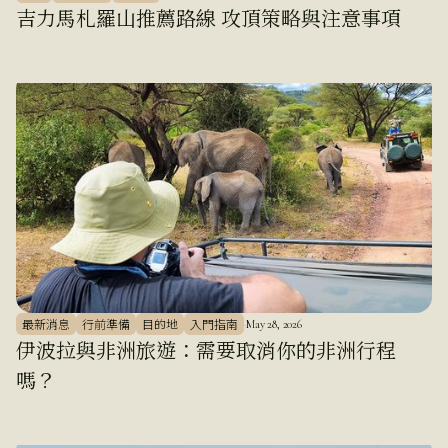
吉力馬札羅山推薦路線 攻頂策略與注意事項
最新消息
行前準備
目的地
入門指南
·
May 28, 2026
伊波拉與非洲旅遊：需要取消你的非洲行程
嗎？