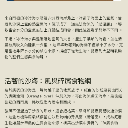
來自南極的冰冷海水沿著非洲西海岸北上，冷卻了海面上的空氣，當
遇到沙漠上空的熱空氣時，便形成了一道無法對流的「逆溫層」，導
致富含水分的空氣無法上升凝結成雨雲，因此這裡幾乎終年不下雨 。
不過，冰冷海水與溫暖陸地空氣的交會，產生了濃郁的海霧，並在清
晨被風吹入內陸數十公里 。這陣準時報到的海霧不僅帶來了水分，更
是當地非降水水分的核心來源，撐起了從微生物、昆蟲到大型哺乳動
物的整個生態與食物鏈 。
活著的沙海：風與碎屑食物網
這片廣袤的沙海是一場跨越千里的地質旅行 。紅色的沙粒最初由南方
的奧蘭治河（Orange River）沖刷入海，再由海流帶回海岸，最後經
強勁的西南風一路吹送進內陸堆積而成 。
強風不僅塑造了沙丘的形狀，還會把枯葉、草籽和昆蟲屍體吹過沙漠
。這些有機碎屑最終停留在沙丘陡峭的背風面（滑落面），成為底層
生物如擬步甲蟲的主要食物來源，構築出沙漠中獨特的「碎屑食物