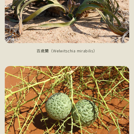
百歲蘭（Welwitschia mirabilis）