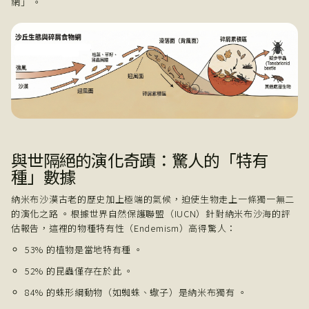
網」 。
與世隔絕的演化奇蹟：驚人的「特有
種」數據
納米布沙漠古老的歷史加上極端的氣候，迫使生物走上一條獨一無二
的演化之路 。根據世界自然保護聯盟（IUCN）針對納米布沙海的評
估報告，這裡的物種特有性（Endemism）高得驚人：
53% 的植物是當地特有種 。
52% 的昆蟲僅存在於此 。
84% 的蛛形綱動物（如蜘蛛、蠍子）是納米布獨有 。