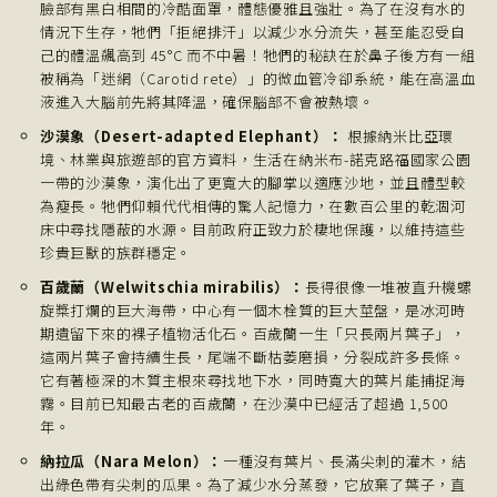
臉部有黑白相間的冷酷面罩，體態優雅且強壯。為了在沒有水的
情況下生存，牠們「拒絕排汗」以減少水分流失，甚至能忍受自
己的體溫飆高到 45°C 而不中暑！牠們的秘訣在於鼻子後方有一組
被稱為「迷網（Carotid rete）」的微血管冷卻系統，能在高溫血
液進入大腦前先將其降溫，確保腦部不會被熱壞。
沙漠象（Desert-adapted Elephant）：
根據納米比亞環
境、林業與旅遊部的官方資料，生活在納米布-諾克路福國家公園
一帶的沙漠象，演化出了更寬大的腳掌以適應沙地，並且體型較
為瘦長。牠們仰賴代代相傳的驚人記憶力，在數百公里的乾涸河
床中尋找隱蔽的水源。目前政府正致力於棲地保護，以維持這些
珍貴巨獸的族群穩定。
百歲蘭（Welwitschia mirabilis）：
長得很像一堆被直升機螺
旋槳打爛的巨大海帶，中心有一個木栓質的巨大莖盤，是冰河時
期遺留下來的裸子植物活化石。百歲蘭一生「只長兩片葉子」，
這兩片葉子會持續生長，尾端不斷枯萎磨損，分裂成許多長條。
它有著極深的木質主根來尋找地下水，同時寬大的葉片能捕捉海
霧。目前已知最古老的百歲蘭，在沙漠中已經活了超過 1,500
年。
納拉瓜（Nara Melon）：
一種沒有葉片、長滿尖刺的灌木，結
出綠色帶有尖刺的瓜果。為了減少水分蒸發，它放棄了葉子，直