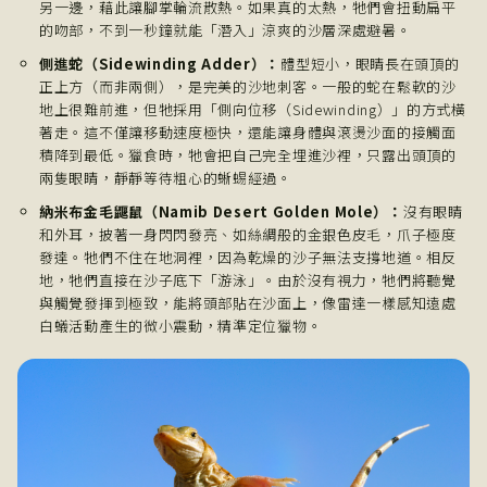
另一邊，藉此讓腳掌輪流散熱。如果真的太熱，牠們會扭動扁平
的吻部，不到一秒鐘就能「潛入」涼爽的沙層深處避暑。
側進蛇（Sidewinding Adder）：
體型短小，眼睛長在頭頂的
正上方（而非兩側），是完美的沙地刺客。一般的蛇在鬆軟的沙
地上很難前進，但牠採用「側向位移（Sidewinding）」的方式橫
著走。這不僅讓移動速度極快，還能讓身體與滾燙沙面的接觸面
積降到最低。獵食時，牠會把自己完全埋進沙裡，只露出頭頂的
兩隻眼睛，靜靜等待粗心的蜥蜴經過。
納米布金毛鼴鼠（Namib Desert Golden Mole）：
沒有眼睛
和外耳，披著一身閃閃發亮、如絲綢般的金銀色皮毛，爪子極度
發達。牠們不住在地洞裡，因為乾燥的沙子無法支撐地道。相反
地，牠們直接在沙子底下「游泳」。由於沒有視力，牠們將聽覺
與觸覺發揮到極致，能將頭部貼在沙面上，像雷達一樣感知遠處
白蟻活動產生的微小震動，精準定位獵物。