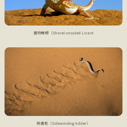
鏟吻蜥蜴（Shovel-snouted Lizard
側進蛇（Sidewinding Adder）