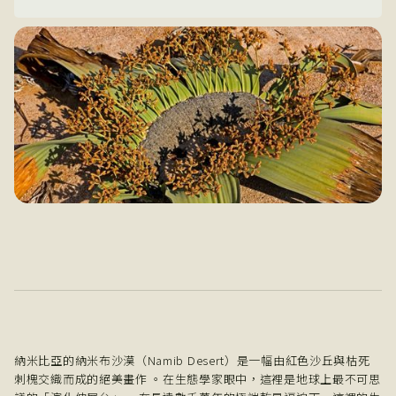
納米比亞的納米布沙漠（Namib Desert）是一幅由紅色沙丘與枯死
刺槐交織而成的絕美畫作 。在生態學家眼中，這裡是地球上最不可思