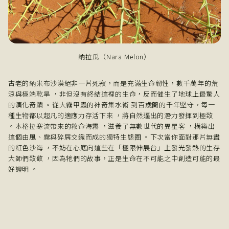
納拉瓜（Nara Melon）
古老的納米布沙漠絕非一片死寂，而是充滿生命韌性，數千萬年的荒
涼與極端乾旱 ，非但沒有終結這裡的生命，反而催生了地球上最驚人
的演化奇蹟 。從大霧甲蟲的神奇集水術 到百歲蘭的千年堅守，每一
種生物都以超凡的適應力存活下來 ，將自然逼出的潛力發揮到極致
。本格拉寒流帶來的救命海霧 ，滋養了無數世代的異星客 ，構築出
這個由風、霧與碎屑交織而成的獨特生態圈 。下次當你面對那片無盡
的紅色沙海 ，不妨在心底向這些在「極限伸展台」上發光發熱的生存
大師們致敬 ，因為牠們的故事，正是生命在不可能之中創造可能的最
好證明 。