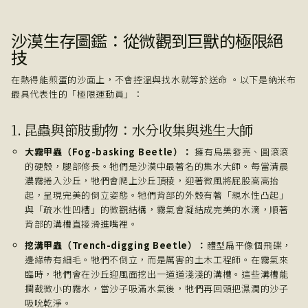
沙漠生存圖鑑：從微觀到巨獸的極限絕
技
在熱得能煎蛋的沙面上，不會控溫與找水就等於送命 。以下是納米布
最具代表性的「極限運動員」：
1. 昆蟲與節肢動物：水分收集與逃生大師
大霧甲蟲（Fog-basking Beetle）：
擁有烏黑發亮、圓滾滾
的硬殼，腿部修長。牠們是沙漠中最著名的集水大師。每當清晨
濃霧捲入沙丘，牠們會爬上沙丘頂稜，迎著微風將屁股高高抬
起，呈現完美的倒立姿態。牠們背部的外殼有著「親水性凸起」
與「疏水性凹槽」的微觀結構，霧氣會凝結成完美的水滴，順著
背部的溝槽直接滑進嘴裡。
挖溝甲蟲（Trench-digging Beetle）：
體型扁平像個飛碟，
邊緣帶有細毛。牠們不倒立，而是厲害的土木工程師。在霧氣來
臨時，牠們會在沙丘迎風面挖出一道道淺淺的溝槽。這些溝槽能
攔截微小的霧水，當沙子吸滿水氣後，牠們再回頭把濕潤的沙子
吸吮乾淨。