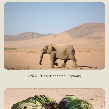
沙漠象（Desert-adapted Elephant)