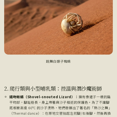
跳舞白娘子蜘蛛
2. 爬行類與小型哺乳類：控溫與潛沙魔術師
鏟吻蜥蜴（Shovel-snouted Lizard）：
擁有像鏟子一樣的扁
平吻部，腳趾極長，身上帶著與沙子相近的保護色。為了不讓腳
底板被高達 60°C 的沙子燙熟，牠們發展出了著名的「熱沙之舞」
（Thermal dance）：在原地交替抬起左前腳/右後腳，然後再換