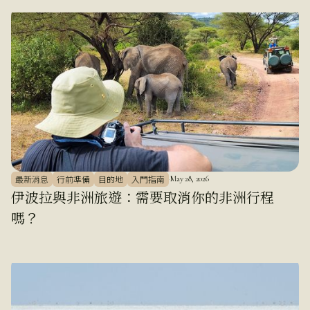
最新消息
行前準備
目的地
入門指南
·
May 28, 2026
伊波拉與非洲旅遊：需要取消你的非洲行程
嗎？