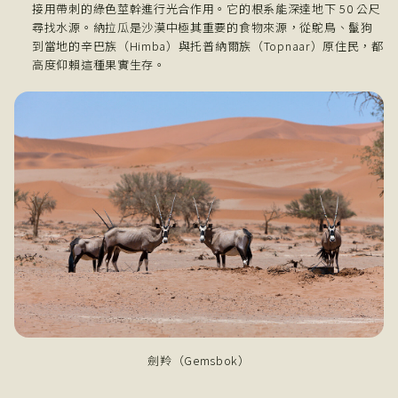
接用帶刺的綠色莖幹進行光合作用。它的根系能深達地下 50 公尺
尋找水源。納拉瓜是沙漠中極其重要的食物來源，從鴕鳥、鬣狗
到當地的辛巴族（Himba）與托普納爾族（Topnaar）原住民，都
高度仰賴這種果實生存。
劍羚（Gemsbok）