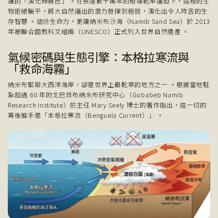
議的「演化伸展台」 。在長達數千萬年的極端乾旱逼迫下，這裡的生
物拒絕躺平，將大自然逼出的潛力發揮到極致，演化出令人咋舌的生
存智慧 。這份生命力，更讓納米布沙海（Namib Sand Sea）於 2013
年被聯合國教科文組織（UNESCO）正式列入世界自然遺產 。
氣候密碼與生態引擎：本格拉寒流與
「救命海霧」
納米布緊鄰大西洋海岸，卻是世界上最乾旱的地方之一 。根據當地駐
紮超過 60 年的戈巴貝布納米布研究中心（Gobabeb Namib
Research Institute）前主任 Mary Seely 博士的著作指出，這一切的
幕後推手是「本格拉寒流（Benguela Current）」 。