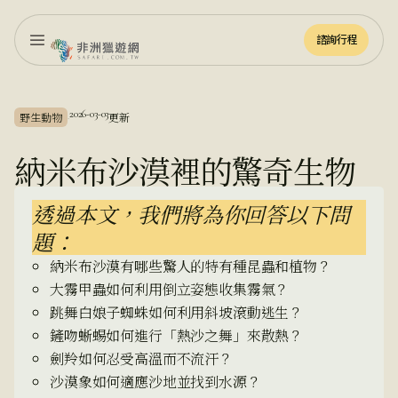
諮詢行程
諮詢行程
2026-03-03
野生動物
更新
·
納米布沙漠裡的驚奇生物
透過本文，我們將為你回答以下問
題：
納米布沙漠有哪些驚人的特有種昆蟲和植物？
大霧甲蟲如何利用倒立姿態收集霧氣？
跳舞白娘子蜘蛛如何利用斜坡滾動逃生？
鏟吻蜥蜴如何進行「熱沙之舞」來散熱？
劍羚如何忍受高溫而不流汗？
沙漠象如何適應沙地並找到水源？