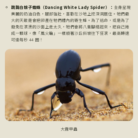
跳舞白娘子蜘蛛（Dancing White Lady Spider）：
全身呈現
美麗的奶油白色，腿部強壯，喜歡在沙地上挖深洞居住。牠們最
大的天敵是會把卵產在牠們體內的寄生蜂。為了逃命，或是為了
避免在滾燙的沙面上走太久，牠們會將八隻腳縮起來，把自己捲
成一顆球，像「風火輪」一樣順著沙丘斜坡往下狂滾，最高轉速
可達每秒 44 圈！
大霧甲蟲