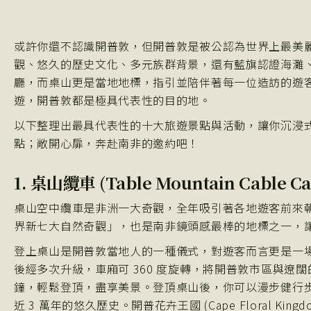
或許你還不認識開普敦，但開普敦是被公認為世界上最美
觀、悠久的歷史文化、多元族群背景，還有藍旗認證海灘
廳，而桌山更是當地地標，指引並陪伴著每一位造訪的遊
遊，開普敦都是極具代表性的目的地。
以下整理出最具代表性的十大旅遊景點與活動，讓你沉浸
點；敞開心扉，奔赴南非的邀約吧！
1. 桌山纜車 (Table Mountain Cable Ca
桌山空中纜車是非洲一大奇觀，全年吸引著各地遊客前來
界新七大自然奇觀」，也是南非鏡頭感最棒的地標之一，
登上桌山是開普敦當地人的一種儀式，對遊客而言更是一場夢
後經多次升級，車廂可 360 度旋轉，將開普敦市區與遼
鐘，輕鬆登頂，盡享美景。登頂桌山後，你可以漫步健行
近 3 萬年的悠久歷史。開普花卉王國 (Cape Floral K