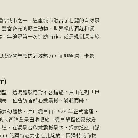
麗的城市之一，這座城市融合了壯麗的自然景
、豐富多元的野生動物、世界級的酒莊和餐
客。無論是第一次造訪南非，或是規劃深度旅
式感受開普敦的活潑魅力，而非單純打卡景
r)
朝聖，這場體驗絕對不容錯過。桌山位列「世
讓每一位造訪者都心受震撼、滿載而歸。
幻體驗。桌山纜車自 1929 年正式營運，
闊的大西洋全景盡收眼底。纜車單程僅需數分
步道，在觀景台欣賞震撼景致，探索這座山脈
ingdom) 的獨特魅力也在此綻放，因獨特的海拔