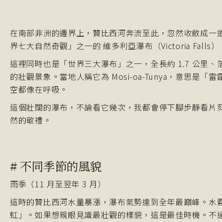
在南部非洲的邊界上，贊比西河奔流至此，忽然收斂成一
界七大自然奇觀」之一的 維多利亞瀑布（Victoria Falls）
這裡同時也是「世界三大瀑布」之一，全長約 1.7 公里、
的壯觀景象。當地人稱它為 Mosi-oa-Tunya，意思
空都像在呼吸。
這個壯闊的瀑布，不論看它幾次，我都會停下腳步靜看片
然的敬禮。
# 不同季節的風貌
雨季（11 月至翌年 3 月）
這時的贊比西河水量暴漲，瀑布氣勢達到全年最巔峰。水
虹」。如果想親眼見識最壯觀的樣貌，這是最佳時機。不