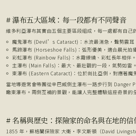
# 瀑布五大區域：每一段都有不同聲音
維多利亞瀑布其實由五個主要區段組成，每一處都有自己
魔鬼瀑布 (Devil’s Cataract)：水流最湍急，聲勢震耳
馬蹄瀑布 (Horseshoe Falls)：弧形優美，適合晨光拍
彩虹瀑布 (Rainbow Falls)：水霧繚繞、彩虹長年相伴
主瀑布 (Main Falls)：最大、最壯觀的一段，氣勢如雷
東瀑布 (Eastern Cataract)：位於尚比亞側，對
當地導遊常會帶團從辛巴威側主瀑布一路步行到 Danger Point，
瞰東瀑布。兩側互補的景觀，能讓人完整體驗這座奇景的
# 名稱與歷史：探險家的命名與在地的
1855 年，蘇格蘭探險家 大衛‧李文斯頓（David Livi