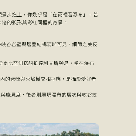
觀景步道上，你幾乎是「在雨裡看瀑布」。若
水牆的弧形與彩虹同框的奇景。
。此時峽谷岩壁與層疊結構清晰可見，細節之美反
：
放，僅能從尚比亞側搭船抵達利文斯頓島，坐在瀑布
園內的紫薇與火焰樹交相呼應，是攝影愛好者
水量與能見度，後者則展現瀑布的層次與峽谷紋