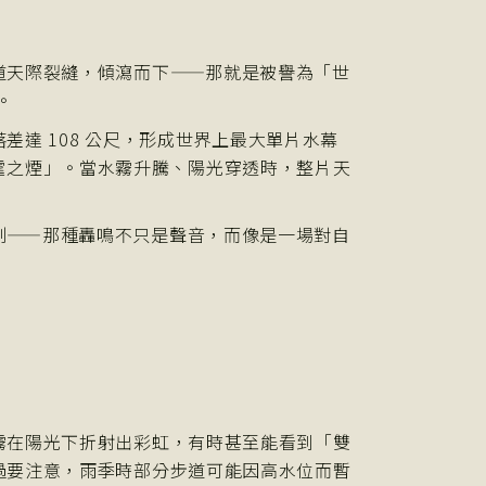
道天際裂縫，傾瀉而下——那就是被譽為「世
。
落差達 108 公尺，形成世界上最大單片水幕
是「雷霆之煙」。當水霧升騰、陽光穿透時，整片天
刻——那種轟鳴不只是聲音，而像是一場對自
霧在陽光下折射出彩虹，有時甚至能看到「雙
過要注意，雨季時部分步道可能因高水位而暫