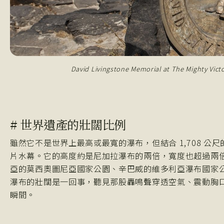
David Livingstone Memorial at The Mighty Victo
# 世界遺產的壯闊比例
雖然它不是世界上最高或最寬的瀑布，但結合 1,708 公尺
片水幕。它的高度約是尼加拉瀑布的兩倍，寬度也超過兩倍。
亞的莫西奧圖尼亞國家公園、辛巴威的維多利亞瀑布國家
瀑布的壯闊是一回事，聽見那股轟鳴聲穿透空氣、震動胸
瞬間。