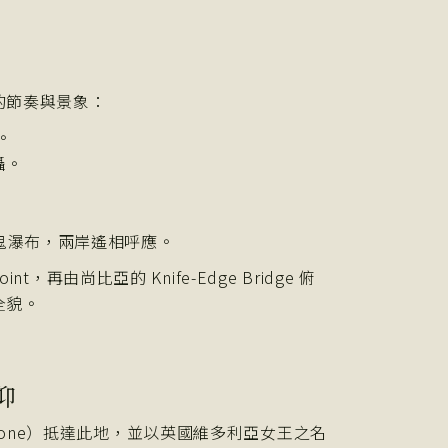
的節奏與景象：
。
攝。
。
。
應著魔鬼瀑布，兩岸遙相呼應。
再由尚比亞的 Knife-Edge Bridge 俯
全貌。
信仰
ngstone）抵達此地，並以英國維多利亞女王之名