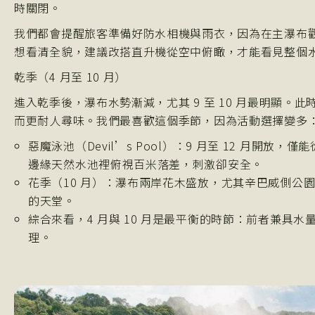
時關閉。
我們都會提醒旅客準備好防水相機與雨衣，因為在主瀑布
想看清全貌，建議改搭直升機從空中俯瞰，才能看見整個
乾季（4 月至 10 月）
進入乾季後，瀑布水勢漸減，尤其 9 至 10 月最明顯
而更耐人尋味。我們最喜歡這個季節，因為活動選擇變多
惡魔泳池（Devil’s Pool）：9 月至 12 月開
邊緣天然水池裡俯視百米落差，刺激卻安全。
花季（10 月）：瀑布兩岸花木盛放，尤其辛巴威側公
的天堂。
綜合來看，4 月與 10 月是最平衡的時節：前者兼具
理。