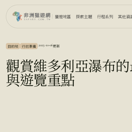
獵遊地區
探索主題
行程系列
其他資
2025-10-06
更新
目的地
行前準備
·
觀賞維多利亞瀑布的
與遊覽重點