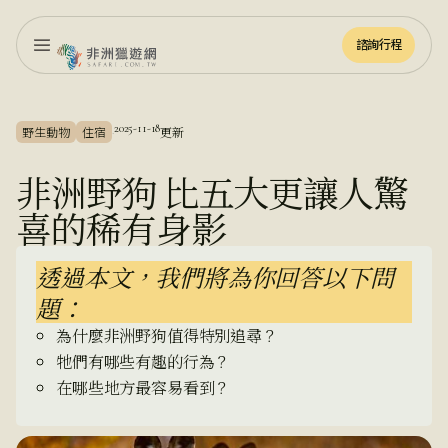
諮詢行程
諮詢行程
2025-11-18
野生動物
住宿
更新
·
非洲野狗 比五大更讓人驚
喜的稀有身影
透過本文，我們將為你回答以下問
題：
為什麼非洲野狗值得特別追尋？
牠們有哪些有趣的行為？
在哪些地方最容易看到？