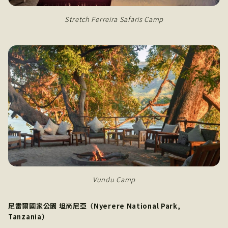
Stretch Ferreira Safaris Camp
Vundu Camp
尼雷爾國家公園 坦尚尼亞（Nyerere National Park,
Tanzania）