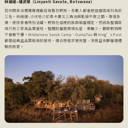
林揚提–薩武蒂（Linyanti Savute, Botswana）
若你問非洲嚮導哪裡最容易看到野狗，多數人都會把這個區域列為前
三名。林揚提–沙伏地介於奧卡萬戈三角洲與乾燥平原之間，環境多
樣，使掠食者特別活躍。野狗在這裡的族群相當穩定，而因為整個區
域只有三家高品質營地，整體的獵遊環境私密、車輛少，觀察野狗時
不會被干擾。Wilderness Savuti Camp、DumaTau 與 King’s Pool
都是經典且品質極高的營地，適合想追求更完整、深度且安靜獵遊體
驗的旅客。