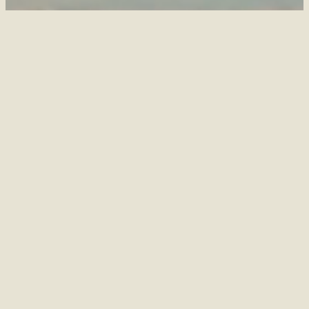
非洲的呼喚已響起
與自然重逢的旅程，
正在等著你
聯絡我們
聯絡我們