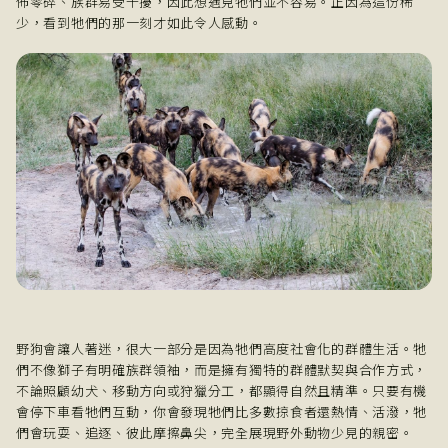
佈零碎、族群易受干擾，因此想遇見牠們並不容易。正因為這份稀
少，看到牠們的那一刻才如此令人感動。
野狗會讓人著迷，很大一部分是因為牠們高度社會化的群體生活。牠
們不像獅子有明確族群領袖，而是擁有獨特的群體默契與合作方式，
不論照顧幼犬、移動方向或狩獵分工，都顯得自然且精準。只要有機
會停下車看牠們互動，你會發現牠們比多數掠食者還熱情、活潑，牠
們會玩耍、追逐、彼此摩擦鼻尖，完全展現野外動物少見的親密。