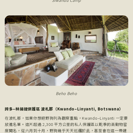
Siwandu Camp
Beho Beho
誇多–林揚提保護區 波札那（Kwando–Linyanti, Botswana）
在波札那，如果你想把野狗列為觀察重點，Kwando–Linyanti 一定要
放進名單。這片超過 2,300 平方公里的私人保護區以乾季的高動物密
度聞名，從六月到十月，野狗幾乎天天巡邏於此，甚至會在這一帶建