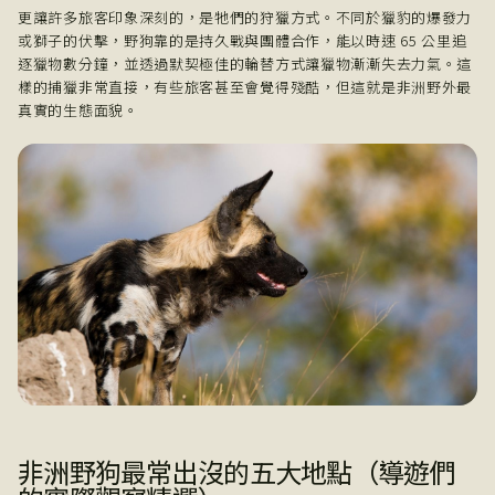
更讓許多旅客印象深刻的，是牠們的狩獵方式。不同於獵豹的爆發力
或獅子的伏擊，野狗靠的是持久戰與團體合作，能以時速 65 公里追
逐獵物數分鐘，並透過默契極佳的輪替方式讓獵物漸漸失去力氣。這
樣的捕獵非常直接，有些旅客甚至會覺得殘酷，但這就是非洲野外最
真實的生態面貌。
非洲野狗最常出沒的五大地點（導遊們