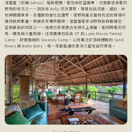
涅雷雷（前稱 Selous）幅員遼闊，是坦尚尼亞最美、也是最容易看到
野狗的地方之一。因為有 Rufiji 河流貫穿，環境包括河道、湖泊、林
地與開闊草原，各種動物會在此匯聚，使野狗能在獵物充足的環境中
維持族群數量。根據多年實際觀察，涅雷雷是非洲野狗族群最穩定、
密度最高的地區之一。這裡也非常適合安排水上遊獵，能同時看到河
馬、鱷魚與大量鳥類。住宿選擇包括高 CP 的 Lake Manze Tented
Camp、舒適雅緻的 Siwandu Camp，以及專注於頂級體驗的 Sand
Rivers 與 Beho Beho，每一家都能讓你更深入當地自然環境。