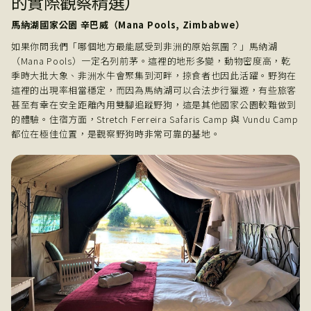
的實際觀察精選）
馬納湖國家公園 辛巴威（Mana Pools, Zimbabwe）
如果你問我們「哪個地方最能感受到非洲的原始氛圍？」馬納湖
（Mana Pools）一定名列前茅。這裡的地形多變，動物密度高，乾
季時大批大象、非洲水牛會聚集到河畔，掠食者也因此活躍。野狗在
這裡的出現率相當穩定，而因為馬納湖可以合法步行獵遊，有些旅客
甚至有幸在安全距離內用雙腳追蹤野狗，這是其他國家公園較難做到
的體驗。住宿方面，Stretch Ferreira Safaris Camp 與 Vundu Camp
都位在極佳位置，是觀察野狗時非常可靠的基地。